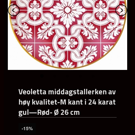
Prev
Ne
Veoletta middagstallerken av
høy kvalitet-M kant i 24 karat
gul—Rød- Ø 26 cm
-15%