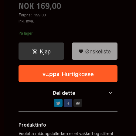
NOK
169,00
Førpris:
199,00
Rabatt
inkl. mva.
På lager
Kjøp
Ønskeliste
Del dette
Produktinfo
Veoletta middagstallerken er et vakkert og stilrent