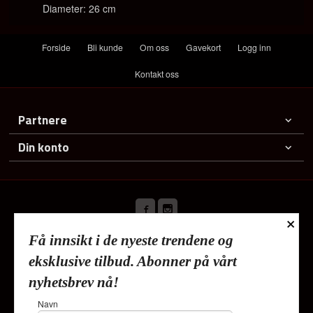
Diameter: 26 cm
Forside
Bli kunde
Om oss
Gavekort
Logg inn
Kontakt oss
Partnere
Din konto
×
Få innsikt i de nyeste trendene og
Frakt
Kjøpsbetingelser
Sikkerhet og personvern
eksklusive tilbud. Abonner på vårt
Nyhetsbrev
nyhetsbrev nå!
Lykkehjem As Deliveien 19 1540 Vestby Tlf.
91353010
-
Navn