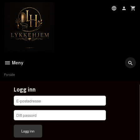
Gå
til
innholdet
Meny
Forside
Logg inn