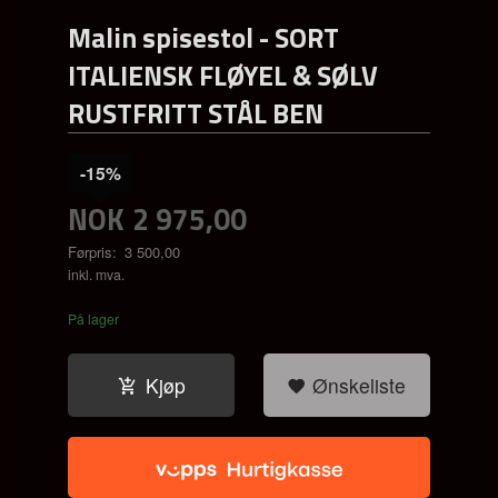
Malin spisestol - SORT
ITALIENSK FLØYEL & SØLV
RUSTFRITT STÅL BEN
-15%
NOK
2 975,00
Førpris:
3 500,00
Rabatt
inkl. mva.
På lager
Kjøp
Ønskeliste