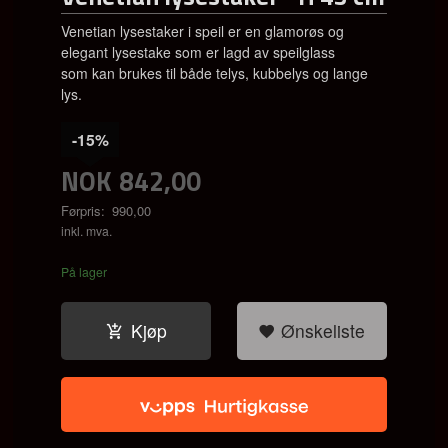
Venetian lysestaker i speil er en glamorøs og
elegant lysestake som er lagd av speilglass
som kan brukes til både telys, kubbelys og lange
lys.
-15%
NOK
842,00
Førpris:
990,00
Rabatt
inkl. mva.
På lager
Kjøp
Ønskeliste