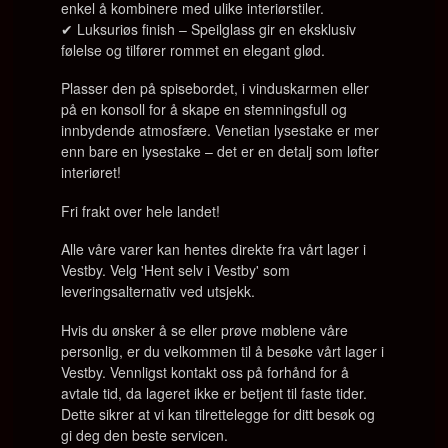
enkel å kombinere med ulike interiørstiler.
✔
Luksuriøs finish
– Speilglass gir en eksklusiv
følelse og tilfører rommet en elegant glød.
Plasser den på spisebordet, i vinduskarmen eller
på en konsoll for å skape en stemningsfull og
innbydende atmosfære.
Venetian lysestake er mer
enn bare en lysestake – det er en detalj som løfter
interiøret!
Fri frakt over hele landet!
Alle våre varer kan hentes direkte fra vårt lager i
Vestby. Velg 'Hent selv i Vestby' som
leveringsalternativ ved utsjekk.
Hvis du ønsker å se eller prøve møblene våre
personlig, er du velkommen til å besøke vårt lager i
Vestby. Vennligst kontakt oss på forhånd for å
avtale tid, da lageret ikke er betjent til faste tider.
Dette sikrer at vi kan tilrettelegge for ditt besøk og
gi deg den beste servicen.