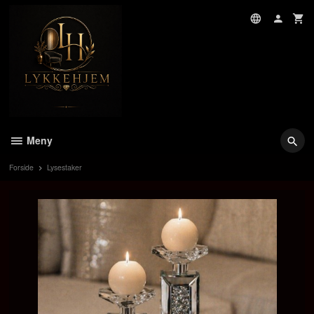
Gå
til
innholdet
Meny
Forside
Lysestaker