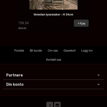
Venetian lysestaker - H 34cm
756,50
Kjøp
890,00
Rabatt
Forside
Bli kunde
Om oss
Gavekort
Logg inn
Kontakt oss
Partnere
Din konto