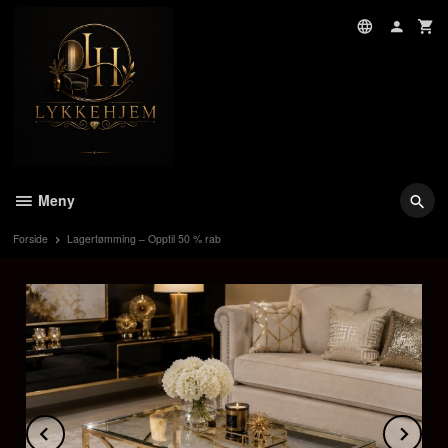
Gå
til
innholdet
Meny
Forside
Lagertømming – Opptil 50 % rab
Prev
Ne