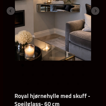
Prev
Ne
Royal hjørnehylle med skuff -
Speilglass- 60 cm