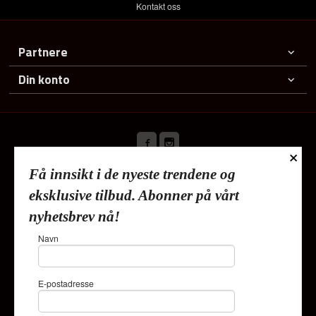
Kontakt oss
Partnere
Din konto
×
Få innsikt i de nyeste trendene og
Frakt
Kjøpsbetingelser
Sikkerhet og personvern
eksklusive tilbud. Abonner på vårt
Nyhetsbrev
nyhetsbrev nå!
Lykkehjem As Deliveien 19 1540 Vestby Tlf.
91353010
-
Navn
Foretaksregisteret 820624882
Vår nettbutikk bruker cookies slik at
E-postadresse
du får en bedre kjøpsopplevelse og
vi kan yte deg bedre service. Vi