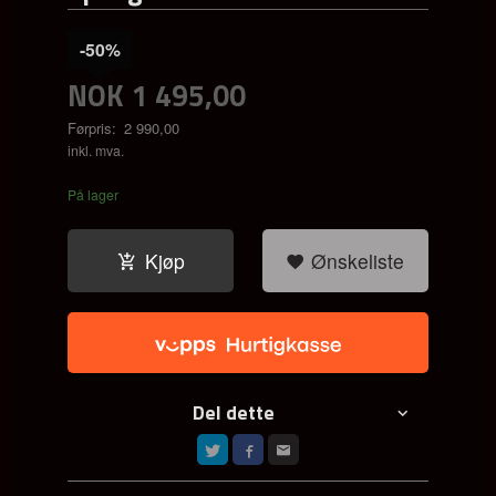
-50%
NOK
1 495,00
Førpris:
2 990,00
Rabatt
inkl. mva.
På lager
Kjøp
Ønskeliste
Del dette