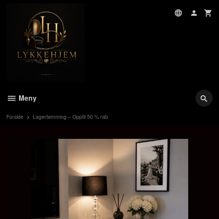
Gå
til
innholdet
Meny
Forside
Lagertømming – Opptil 50 % rab