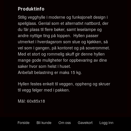
Produktinfo
Stilig vegghylle i moderne og funksjonelt design i
speilglass. Genial som et alternativt nattbord, der
du får plass til flere bøker, samt leselampe og
andre nyttige ting på toppen. Hyllen passer
utmerket i hverdagsrom som stue og kjøkken, så
vel som i gangen, på kontoret og på soverommet.
Med et stort og rommelig skuff gir denne hyllen
mange gode muligheter for oppbevaring av dine
saker hvor som helst i huset.
Anbefalt belastning er maks 15 kg.
Hyllen festes enkelt til veggen, oppheng og skruer
til vegg følger med i pakken.
Mål: 60x85x18
Forside
Bli kunde
Om oss
Gavekort
Logg inn