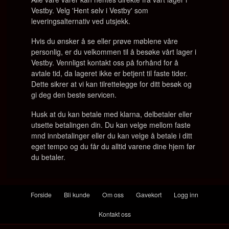
Vestby. Velg 'Hent selv i Vestby' som
leveringsalternativ ved utsjekk.
Hvis du ønsker å se eller prøve møblene våre
personlig, er du velkommen til å besøke vårt lager i
Vestby. Vennligst kontakt oss på forhånd for å
avtale tid, da lageret ikke er betjent til faste tider.
Dette sikrer at vi kan tilrettelegge for ditt besøk og
gi deg den beste servicen.
Husk at du kan betale med klarna, delbetaler eller
utsette betalingen din. Du kan velge mellom faste
mnd innbetalinger eller du kan velge å betale i ditt
eget tempo og du får du alltid varene dine hjem før
du betaler.
Forside
Bli kunde
Om oss
Gavekort
Logg inn
Kontakt oss