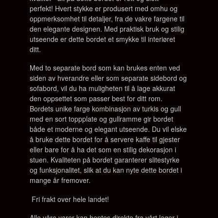
perfekt!
Hvert stykke er produsert med omhu og
oppmerksomhet til detaljer, fra de vakre fargene til
den elegante designen. Med praktisk bruk og stilig
utseende er dette bordet et smykke til interiøret
ditt.
Med to separate bord som kan brukes enten ved
siden av hverandre eller som separate sidebord og
sofabord, vil du ha muligheten til å lage akkurat
den oppsettet som passer best for ditt rom.
Bordets unike farge kombinasjon av turkis og gull
med en sort toppplate og gullramme gir bordet
både et moderne og elegant utseende. Du vil elske
å bruke dette bordet for å servere kaffe til gjester
eller bare for å ha det som en stilig dekorasjon i
stuen. Kvaliteten på bordet garanterer slitestyrke
og funksjonalitet, slik at du kan nyte dette bordet i
mange år fremover.
Fri frakt over hele landet!
Alle våre varer kan hentes direkte fra vårt lager i