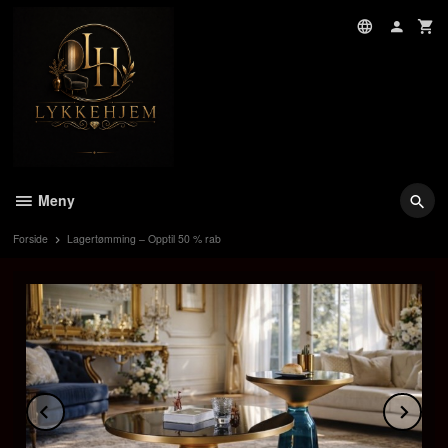
Gå
til
innholdet
Meny
Forside
Lagertømming – Opptil 50 % rab
Prev
Ne