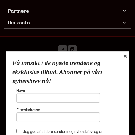
Partnere
Din konto
×
Få innsikt i de nyeste trendene og
Frakt
Kjøpsbetingelser
Sikkerhet og personvern
eksklusive tilbud. Abonner på vårt
Nyhetsbrev
nyhetsbrev nå!
Lykkehjem As Deliveien 19 1540 Vestby Tlf.
91353010
-
Navn
Foretaksregisteret 820624882
Vår nettbutikk bruker cookies slik at
E-postadresse
du får en bedre kjøpsopplevelse og
vi kan yte deg bedre service. Vi
bruker cookies hovedsaklig til å
lagre innloggingsdetaljer og huske
Jeg godtar at dere sender meg nyhetsbrev, og er