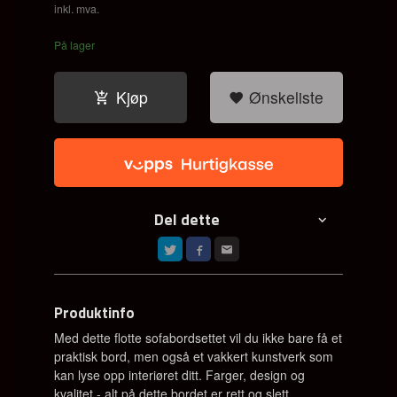
Rabatt
inkl. mva.
På lager
Kjøp
Ønskeliste
Del dette
Produktinfo
Med dette flotte sofabordsettet vil du ikke bare få et
praktisk bord, men også et vakkert kunstverk som
kan lyse opp interiøret ditt. Farger, design og
kvalitet - alt på dette bordet er rett og slett