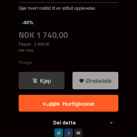
Gjør hvert måltid til en stilfull opplevelse
-40%
NOK
1 740,00
Førpris:
2 900,00
Rabatt
inkl. mva.
På lager
Kjøp
Ønskeliste
Del dette