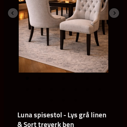
Prev
Ne
Luna spisestol - Lys grå linen
& Sort treverk ben