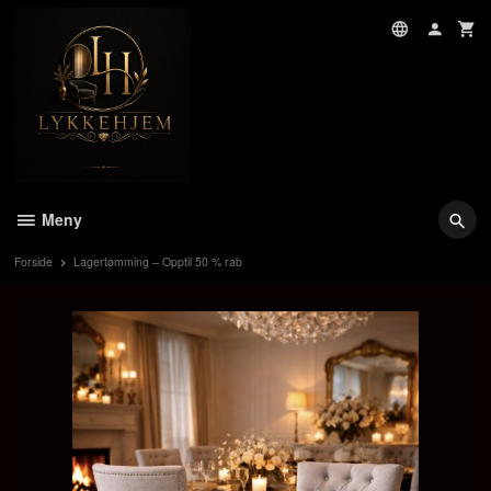
Gå
til
innholdet
Meny
Forside
Lagertømming – Opptil 50 % rab