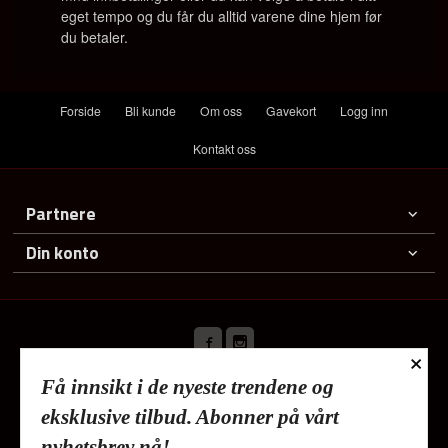
eget tempo og du får du alltid varene dine hjem før
du betaler.
Forside
Bli kunde
Om oss
Gavekort
Logg inn
Kontakt oss
Partnere
Din konto
×
Få innsikt i de nyeste trendene og
Frakt
Kjøpsbetingelser
Sikkerhet og personvern
eksklusive tilbud. Abonner på vårt
Nyhetsbrev
nyhetsbrev nå!