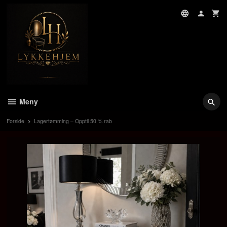
Gå
til
innholdet
Meny
Forside
Lagertømming – Opptil 50 % rab