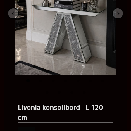
Prev
Ne
Livonia konsollbord - L 120
cm