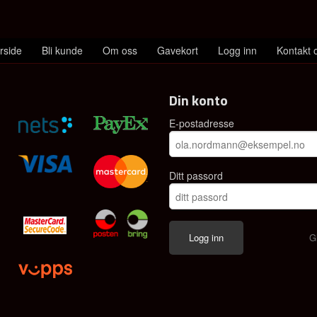
rside
Bli kunde
Om oss
Gavekort
Logg inn
Kontakt 
Din konto
E-postadresse
Ditt passord
G