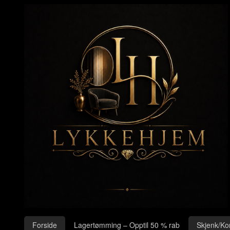
Gå
Lukk
til
innholdet
Produkter
Forside
Lagertømming – Opptil 50 % rab
Skjenk/Ko