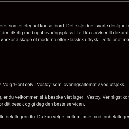
er som et elegant konsollbord. Dette sjeldne, svarte designet e
gir den rikelig med oppbevaringsplass til alt fra serviser til deko
n du ønsker å skape et moderne eller klassisk uttrykk. Dette er et m
y. Velg 'Hent selv i Vestby' som leveringsalternativ ved utsjekk.
er du velkommen til å besøke vårt lager i Vestby. Vennligst konta
e for ditt besøk og gi deg den beste servicen.
tte betalingen din. Du kan velge mellom faste mnd innbetalinger e