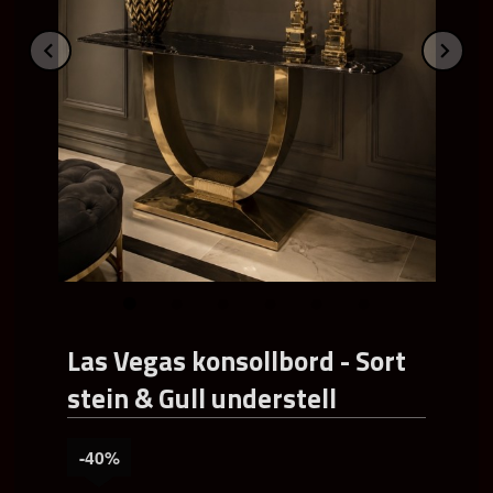
Prev
Ne
Las Vegas konsollbord - Sort
stein & Gull understell
-40%