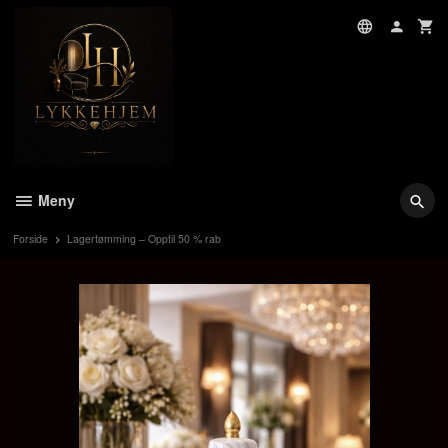
Gå
til
innholdet
Meny
Forside
Lagertømming – Opptil 50 % rab