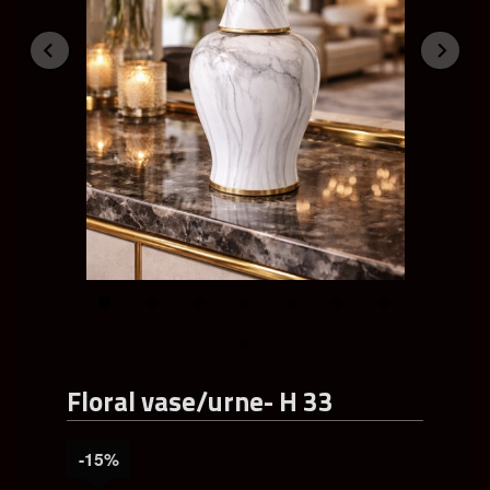
Prev
Ne
Floral vase/urne- H 33
-15%