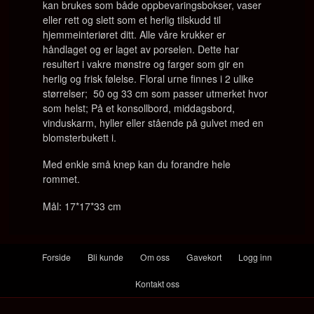
kan brukes som både oppbevaringsbokser, vaser
eller rett og slett som et herlig tilskudd til
hjemmeinteriøret ditt. Alle våre krukker er
håndlaget og er laget av porselen. Dette har
resultert i vakre mønstre og farger som gir en
herlig og frisk følelse. Floral urne finnes i 2 ulike
størrelser; 50 og 33 cm som passer utmerket hvor
som helst; På et konsollbord, middagsbord,
vinduskarm, hyller eller stående på gulvet med en
blomsterbukett i.
Med enkle små knep kan du forandre hele
rommet.
Mål: 17*17*33 cm
Forside
Bli kunde
Om oss
Gavekort
Logg inn
Kontakt oss