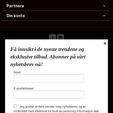
Partnere
Din konto
×
Få innsikt i de nyeste trendene og
Frakt
Kjøpsbetingelser
Sikkerhet og personvern
eksklusive tilbud. Abonner på vårt
Nyhetsbrev
nyhetsbrev nå!
Lykkehjem As Deliveien 19 1540 Vestby Tlf.
91353010
-
Navn
Foretaksregisteret 820624882
Vår nettbutikk bruker cookies slik at
E-postadresse
du får en bedre kjøpsopplevelse og
vi kan yte deg bedre service. Vi
bruker cookies hovedsaklig til å
lagre innloggingsdetaljer og huske
Jeg godtar at dere sender meg nyhetsbrev, og er
hva du har puttet i handlekurven
innforstått med vilkårene for bruk av personlig informasjon
(les