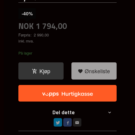
-40%
NOK
1 794,00
Førpris:
2 990,00
Rabatt
inkl. mva.
På lager
Kjøp
Ønskeliste
Del dette