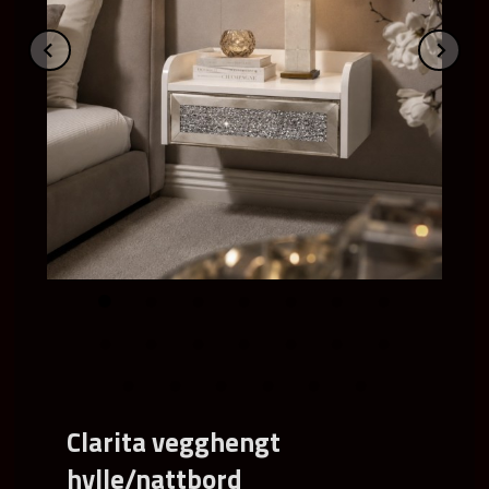
Prev
Ne
Clarita vegghengt
hylle/nattbord