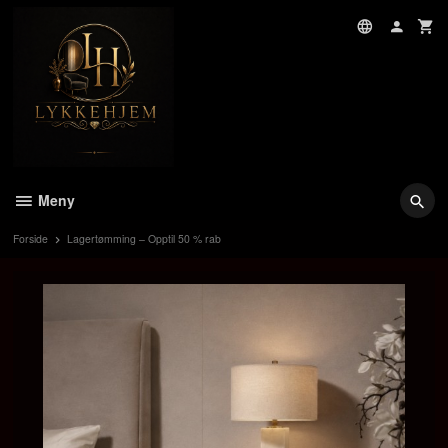
Gå
til
innholdet
Meny
Forside
Lagertømming – Opptil 50 % rab