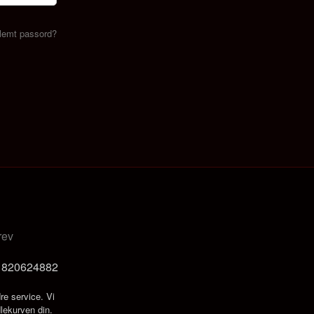
lemt passord?
rev
t 820624882
re service. Vi
dlekurven din.