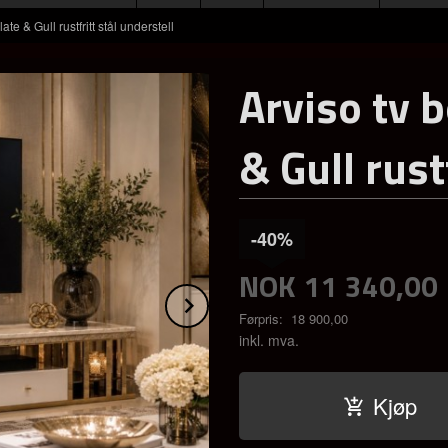
ate & Gull rustfritt stål understell
Arviso tv b
& Gull rust
-40%
NOK
11 340,00
Next
Førpris:
18 900,00
Rabatt
inkl. mva.
Kjøp