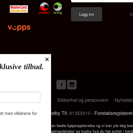
G
×
klusive tilbud.
Frakt
Kjøpsbetingelser
Sikkerhet og personvern
Nyhetsb
s Deliveien 19 1540 Vestby Tlf.
91353010
- Foretaksregistere
tt med vilkårene for
k bruker cookies slik at du får en bedre kjøpsopplevelse og vi kan yte deg bed
s hovedsaklig til å lagre innloggingsdetaljer og huske hva du har puttet i han