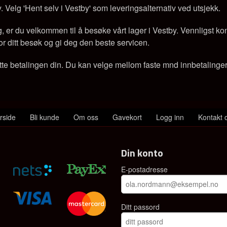
y. Velg 'Hent selv i Vestby' som leveringsalternativ ved utsjekk.
er du velkommen til å besøke vårt lager i Vestby. Vennligst konta
e for ditt besøk og gi deg den beste servicen.
tte betalingen din. Du kan velge mellom faste mnd innbetalinger e
rside
Bli kunde
Om oss
Gavekort
Logg inn
Kontakt 
Din konto
E-postadresse
Ditt passord