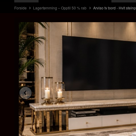
Forside
Lagertømming – Opptil 50 % rab
Arviso tv bord - Hvit steinpl
Prev