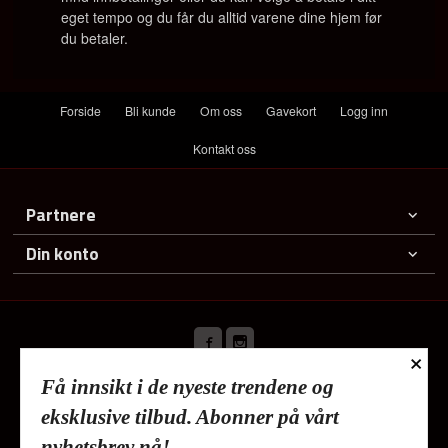
eget tempo og du får du alltid varene dine hjem før
du betaler.
Forside
Bli kunde
Om oss
Gavekort
Logg inn
Kontakt oss
Partnere
Din konto
×
Få innsikt i de nyeste trendene og
Frakt
Kjøpsbetingelser
Sikkerhet og personvern
eksklusive tilbud. Abonner på vårt
Nyhetsbrev
nyhetsbrev nå!