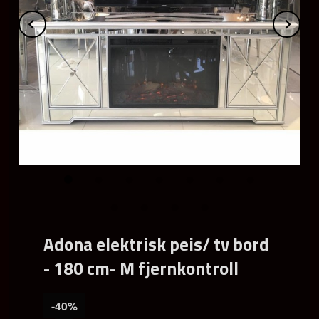
Prev
Ne
Adona elektrisk peis/ tv bord
- 180 cm- M fjernkontroll
-40%