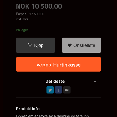
NOK
10 500,00
Førpris:
17 500,00
Rabatt
inkl. mva.
På lager
Kjøp
Ønskeliste
Del dette
Produktinfo
Lykkehjem er stolte av å designe og føre inn