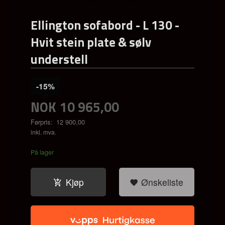
Ellington sofabord - L 130 -
Hvit stein plate & sølv
understell
-15%
NOK
10 965,00
Førpris:
12 900,00
Rabatt
inkl. mva.
På lager
Kjøp
Ønskeliste