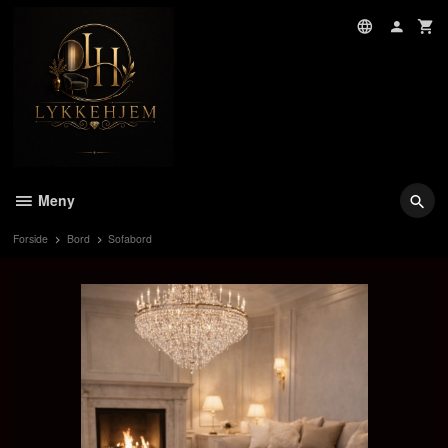
Gå
til
innholdet
Meny
Forside
Bord
Sofabord