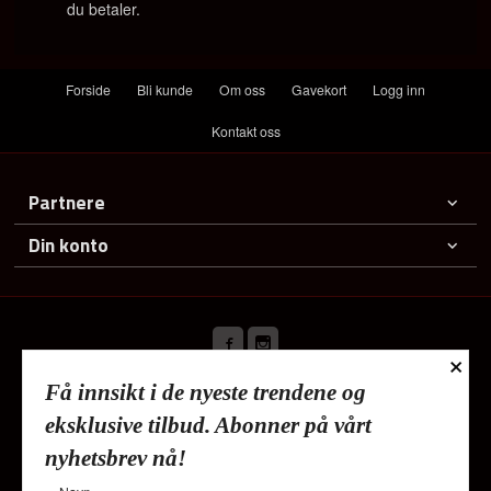
du betaler.
Forside
Bli kunde
Om oss
Gavekort
Logg inn
Kontakt oss
Partnere
Din konto
×
Få innsikt i de nyeste trendene og
Frakt
Kjøpsbetingelser
Sikkerhet og personvern
eksklusive tilbud. Abonner på vårt
Nyhetsbrev
nyhetsbrev nå!
Lykkehjem As Deliveien 19 1540 Vestby Tlf.
91353010
-