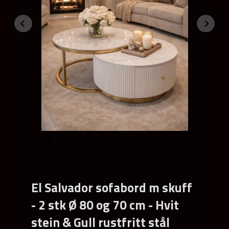
Prev
Ne
El Salvador sofabord m skuff
- 2 stk Ø 80 og 70 cm - Hvit
stein & Gull rustfritt stål