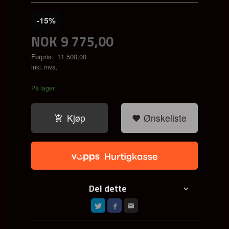
-15%
NOK
9 775,00
Førpris:
11 500,00
Rabatt
inkl. mva.
På lager
Kjøp
Ønskeliste
Del dette