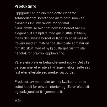
Produktinfo
Oppgrader stuen din med dette elegante
sofabordsettet, bestående av to bord som kan
plasseres inni hverandre for optimal
plassutnyttelse
hvor det høyeste bordet har en
elegant hvit steinplate med gull rustfrie stålben,
mens det laveste bordet er laget av solid m
assivt
treverk
med en matchende steinplate som har en
romslig skuff med et nylig gullfarget rustfritt stål
håndtak for praktisk oppbevaring.
Våre stein plate er behandlet med epoxy. Det vil si
dersom uhellet er ute så vil ingen flekker sette seg
fast eller etterlate seg merker på bordet.
Produsert av materialer av høy kvalitet, er dette
settet ideelt for ethvert interiør, og tilfører både stil
og funksjonalitet til hjemmet ditt.
Mål: