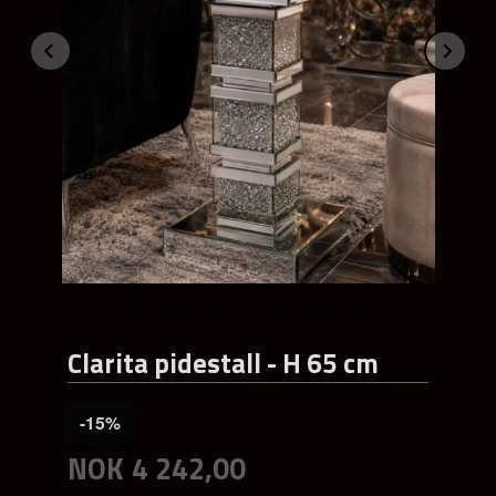
Prev
Ne
Clarita pidestall - H 65 cm
-15%
NOK
4 242,00