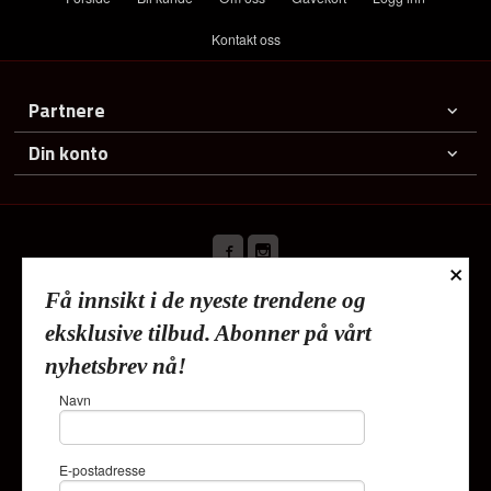
Kontakt oss
Partnere
Din konto
×
Få innsikt i de nyeste trendene og
Frakt
Kjøpsbetingelser
Sikkerhet og personvern
eksklusive tilbud. Abonner på vårt
Nyhetsbrev
nyhetsbrev nå!
Lykkehjem As Deliveien 19 1540 Vestby Tlf.
91353010
-
Navn
Foretaksregisteret 820624882
Vår nettbutikk bruker cookies slik at
E-postadresse
du får en bedre kjøpsopplevelse og