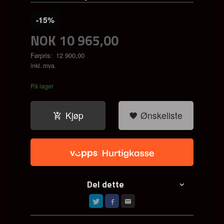
-15%
NOK
10 965,00
Førpris:
12 900,00
Rabatt
inkl. mva.
På lager
Kjøp
Ønskeliste
Del dette