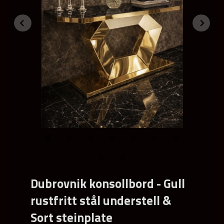
Prev
Ne
Dubrovnik konsollbord - Gull
rustfritt stål understell &
Sort steinplate