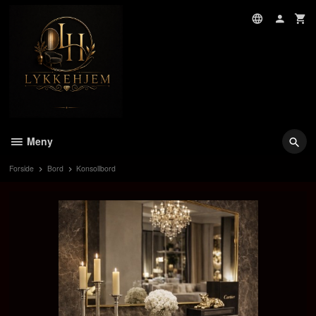
Gå
til
innholdet
Meny
Forside
Bord
Konsollbord