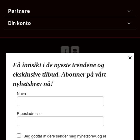
Partnere
Din konto
×
Få innsikt i de nyeste trendene og
Frakt
Kjøpsbetingelser
Sikkerhet og personvern
eksklusive tilbud. Abonner på vårt
Nyhetsbrev
nyhetsbrev nå!
Lykkehjem As Deliveien 19 1540 Vestby Tlf.
91353010
-
Navn
Foretaksregisteret 820624882
Vår nettbutikk bruker cookies slik at
E-postadresse
du får en bedre kjøpsopplevelse og
vi kan yte deg bedre service. Vi
bruker cookies hovedsaklig til å
lagre innloggingsdetaljer og huske
Jeg godtar at dere sender meg nyhetsbrev, og er
hva du har puttet i handlekurven