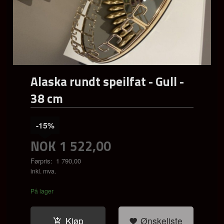
Alaska rundt speilfat - Gull -
38 cm
-15%
NOK
1 522,00
Førpris:
1 790,00
Rabatt
inkl. mva.
På lager
Kjøp
Ønskeliste